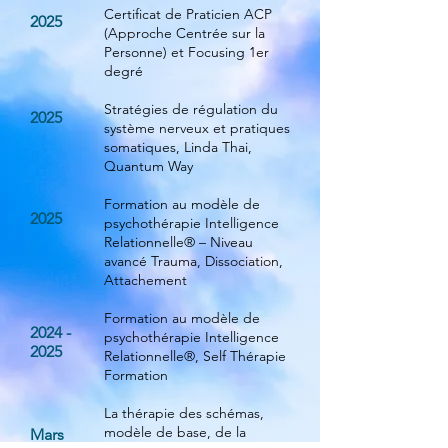
Certificat de Praticien ACP
2025
(Approche Centrée sur la
Personne) et Focusing 1er
degré
Stratégies de régulation du
2025
système nerveux et pratiques
somatiques, Linda Thai,
Quantum Way
Formation au modèle de
2025
psychothérapie Intelligence
Relationnelle® – Niveau
avancé Trauma, Dissociation,
Attachement
Formation au modèle de
2024 -
psychothérapie Intelligence
2025
Relationnelle®, Self Thérapie
Formation
La thérapie des schémas,
modèle de base, de la
Mars