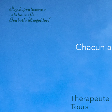
Psychopraticienne
relationnelle
Isabelle Ziegeldorf
Chacun a l
Thérapeute 
Tours