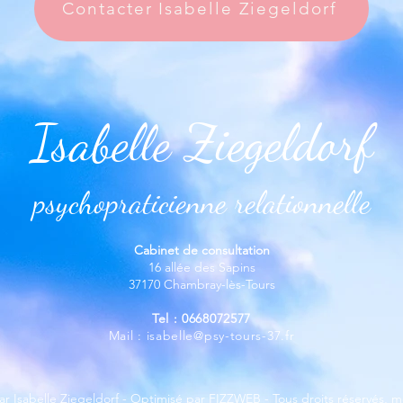
Contacter Isabelle Ziegeldorf
Isabelle Ziegeldorf
psychopraticienne relationnelle
Cabinet de consultation
16 allée des Sapins
37170 Chambray-lès-Tours
Tel : 0668072577
Mail :
isabelle@psy-tours-37.fr
ar Isabelle Ziegeldorf - Optimisé par
FIZZWEB
- Tous droits réservés,
m